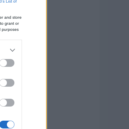
B’s List of
er and store
to grant or
ed purposes