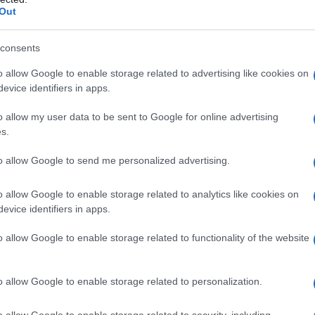
vere momenti di socialità, grazie a una
Out
e che ha reso il film accessibile e riconoscibile.
ntribuito a mantenere alta l’attenzione,
consents
assaparola positivo.
o allow Google to enable storage related to advertising like cookies on
evice identifiers in apps.
 commerciale
o allow my user data to be sent to Google for online advertising
s.
Camino
ha ricevuto un riscontro positivo anche
to allow Google to send me personalized advertising.
lineato l’equilibrio tra la comicità tipica di
affrontare temi sociali e culturali. Questo
o allow Google to enable storage related to analytics like cookies on
a percezione del film come un progetto
evice identifiers in apps.
ato economico, evidenziando l’importanza di un
o allow Google to enable storage related to functionality of the website
re.
o allow Google to enable storage related to personalization.
del cinema italiano
o allow Google to enable storage related to security, including