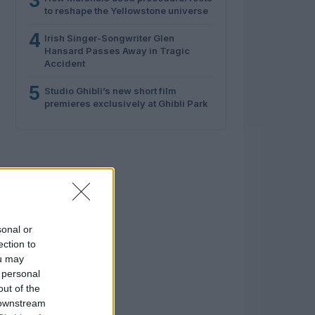
3
to reshape the Yellowstone universe
4
Irish Singer-Songwriter Glen
Hansard Passes Away in Tragic
Accident
5
Studio Ghibli’s new short film
premieres exclusively at Ghibli Park
sonal or
ection to
ou may
 personal
out of the
 downstream