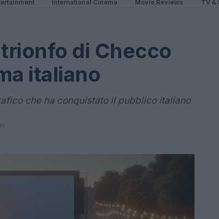
ertainment
International Cinema
Movie Reviews
TV & 
 trionfo di Checco
ma italiano
fico che ha conquistato il pubblico italiano
in