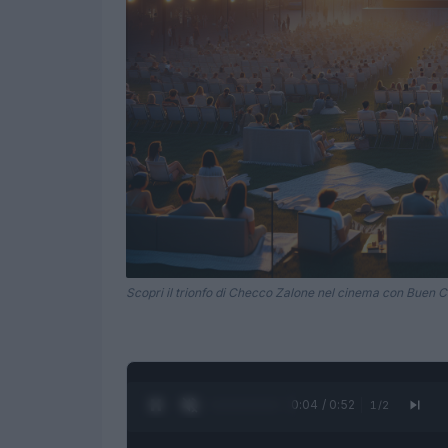
Scopri il trionfo di Checco Zalone nel cinema con Buen 
0:05 / 0:52
1
/
2