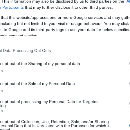
. This information may also be disclosed by us to third parties on the
IA
Participants
that may further disclose it to other third parties.
 that this website/app uses one or more Google services and may gath
including but not limited to your visit or usage behaviour. You may click 
 to Google and its third-party tags to use your data for below specifi
ogle consent section.
l Data Processing Opt Outs
o opt-out of the Sharing of my personal data.
In
o opt-out of the Sale of my Personal Data.
In
to opt-out of processing my Personal Data for Targeted
ing.
In
asta, con molti spettatori che hanno scelto di
o opt-out of Collection, Use, Retention, Sale, and/or Sharing
a collettiva di visione.
Buen Camino
ha saputo
ersonal Data that Is Unrelated with the Purposes for which it
lected.