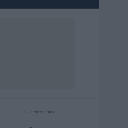
⌕
Search