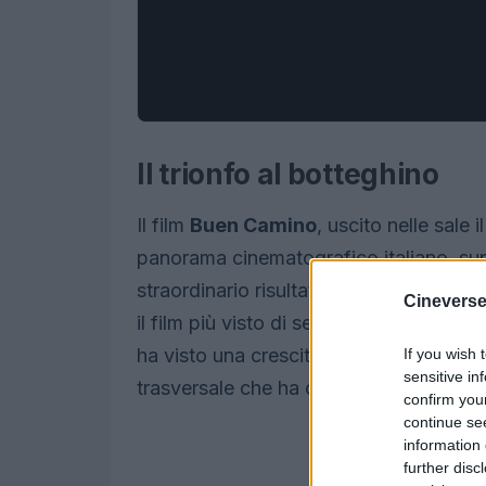
Il trionfo al botteghino
Il film
Buen Camino
, uscito nelle sale
panorama cinematografico italiano, supe
straordinario risultato non solo lo coll
Cineverse
il film più visto di sempre nel nostro pa
ha visto una crescita costante nel nume
If you wish 
sensitive in
trasversale che ha coinvolto diverse fa
confirm you
continue se
information 
further disc