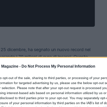
 il 25 dicembre, ha segnato un nuovo record nel
rando i 70 milioni di euro di incassi. Questo
oca al primo posto per incassi, ma lo rende anche
 Magazine -
Do Not Process My Personal Information
ese. La pellicola, distribuita in circa 900 copie,
ro di spettatori, dimostrando un interesse
to opt-out of the sale, sharing to third parties, or processing of your per
formation for targeted advertising by us, please use the below opt-out s
sce d’età.
r selection. Please note that after your opt-out request is processed y
eing interest-based ads based on personal information utilized by us or
disclosed to third parties prior to your opt-out. You may separately opt-
losure of your personal information by third parties on the IAB’s list of