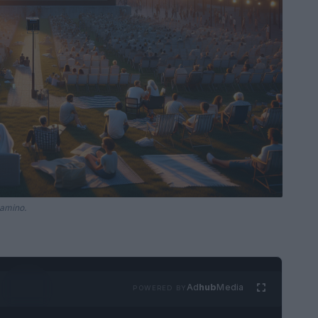
Camino.
Ad
hub
Media
POWERED BY