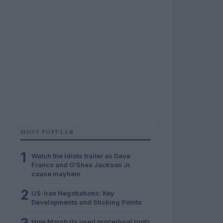
MOST POPULAR
1
Watch the Idiots trailer as Dave
Franco and O’Shea Jackson Jr.
cause mayhem
2
US-Iran Negotiations: Key
Developments and Sticking Points
How Marshals used procedural roots